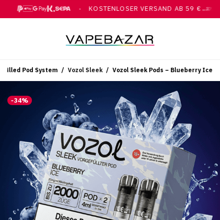
G
KOSTENLOSER VERSAND AB 59 €
●
PAY, GOOGLE PAY, KLARNA, ÜBERWEISUNG
MIT DHL
refilled Pod System
/
Vozol Sleek
/
Vozol Sleek Pods – Blueberry Ice
-
34
%