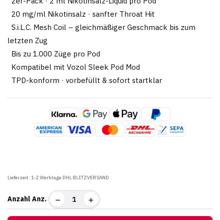
2er-Pack · 2 ml Nikotinsalz-Liquid pro Pod
20 mg/ml Nikotinsalz · sanfter Throat Hit
S.i.L.C. Mesh Coil – gleichmäßiger Geschmack bis zum
letzten Zug
Bis zu 1.000 Züge pro Pod
Kompatibel mit Vozol Sleek Pod Mod
TPD-konform · vorbefüllt & sofort startklar
Vorrätig
Lieferzeit:
1-2 Werktage DHL BLITZVERSAND
Anzahl
Anz.