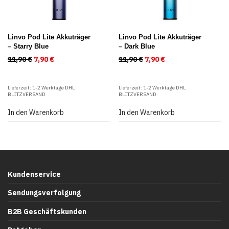
Linvo Pod Lite Akkuträger
Linvo Pod Lite Akkuträger
– Starry Blue
– Dark Blue
11,90
€
Ursprünglicher Preis war: 11,90 €
7,90
€
Aktueller Preis ist: 7,90 €.
11,90
€
Ursprünglicher Preis war
7,90
€
Aktueller Preis ist
Lieferzeit:
1-2 Werktage DHL
Lieferzeit:
1-2 Werktage DHL
BLITZVERSAND
BLITZVERSAND
In den Warenkorb
In den Warenkorb
Kundenservice
Sendungsverfolgung
B2B Geschäftskunden