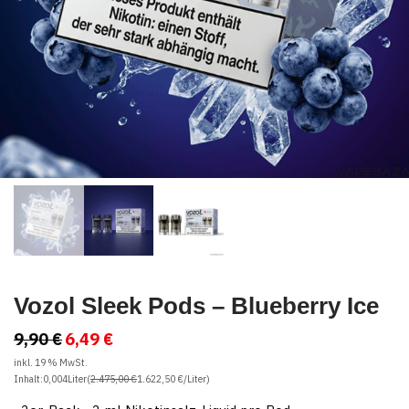
Vozol Sleek Pods – Blueberry Ice
9,90
€
6,49
€
Ursprünglicher
Aktueller
Preis
Preis
war:
ist:
inkl. 19 % MwSt.
9,90 €
6,49 €.
Inhalt:
0,004
Liter
(
2.475,00
€
1.622,50
€
/
Liter
)