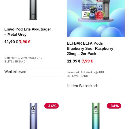
Linvo Pod Lite Akkuträger
– Metal Grey
11,90
€
Ursprünglicher Preis war: 11,90 €
7,90
€
Aktueller Preis ist: 7,90 €.
ELFBAR ELFA Pods
Blueberry Sour Raspberry
20mg – 2er Pack
Lieferzeit:
1-2 Werktage DHL
11,99
€
Ursprünglicher Preis war
7,99
€
Aktueller Preis ist
BLITZVERSAND
Weiterlesen
Lieferzeit:
1-2 Werktage DHL
BLITZVERSAND
In den Warenkorb
-
34
%
-
34
%