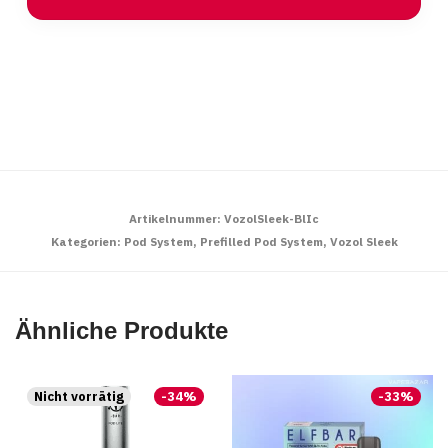
Artikelnummer:
VozolSleek-BlIc
Kategorien:
Pod System
,
Prefilled Pod System
,
Vozol Sleek
Ähnliche Produkte
-
34
%
-
33
%