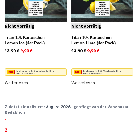
Titan 10k Kartuschen –
Titan 10k Kartuschen –
Lemon Ice (4er Pack)
Lemon Lime (4er Pack)
13,90
€
Ursprünglicher Preis war: 13,90 €
9,90
€
Aktueller Preis ist: 9,90 €.
13,90
€
Ursprünglicher Preis war
9,90
€
Aktueller Preis ist
Lieferzeit:
1-2 Werktage DHL
Lieferzeit:
1-2 Werktage DHL
BLITZVERSAND
BLITZVERSAND
Weiterlesen
Weiterlesen
Zuletzt aktualisiert:
August 2026
· gepflegt von der Vapebazar-
Redaktion
1
2