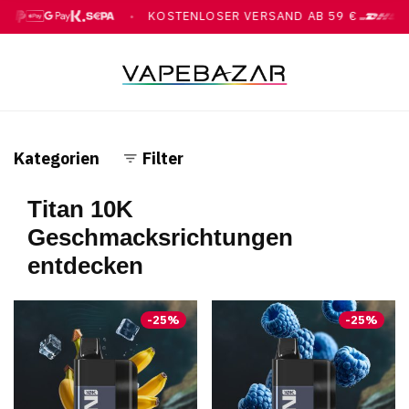
KOSTENLOSER VERSAND AB 59 €
●
●
 GOOGLE PAY, KLARNA, ÜBERWEISUNG
MIT DHL
Kategorien
Filter
Titan 10K
Geschmacksrichtungen
entdecken
-
25
%
-
25
%