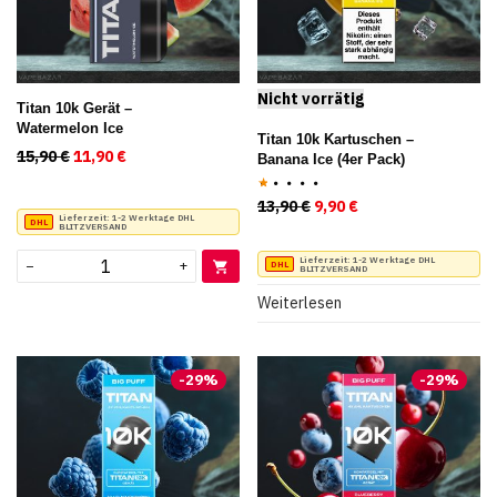
Titan 10k Gerät –
Watermelon Ice
Titan 10k Kartuschen –
15,90
€
Ursprünglicher Preis war: 15,90 €
11,90
€
Aktueller Preis ist: 11,90 €.
Banana Ice (4er Pack)
13,90
€
Ursprünglicher Preis war
9,90
€
Aktueller Preis ist
Bewertet
Lieferzeit:
1-2 Werktage DHL
BLITZVERSAND
mit
1.00
Lieferzeit:
1-2 Werktage DHL
−
+
BLITZVERSAND
von
5
Weiterlesen
-
29
%
-
29
%