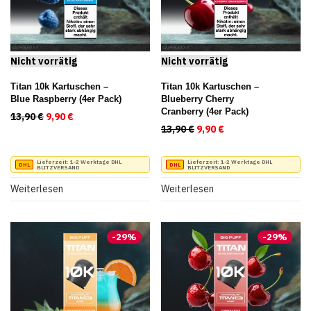
Titan 10k Kartuschen –
Titan 10k Kartuschen –
Blue Raspberry (4er Pack)
Blueberry Cherry
Cranberry (4er Pack)
13,90
€
Ursprünglicher Preis war: 13,90 €
9,90
€
Aktueller Preis ist: 9,90 €.
13,90
€
Ursprünglicher Preis war
9,90
€
Aktueller Preis ist
Lieferzeit:
1-2 Werktage DHL
Lieferzeit:
1-2 Werktage DHL
BLITZVERSAND
BLITZVERSAND
Weiterlesen
Weiterlesen
-
29
%
-
29
%