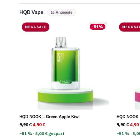
HQD Vape
16 Angebote
-
51
%
MEGA SALE
MEGA SA
HQD NOOK – Green Apple Kiwi
HQD NOOK –
9,90
€
Ursprünglicher Preis war: 9,90 €
4,90
€
Aktueller Preis ist: 4,90 €.
9,90
€
Ursp
4,90
−51 % · 5,00 € gespart
−51 % · 5,0