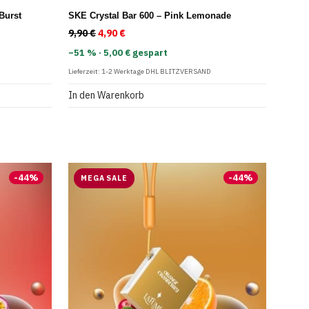
Burst
SKE Crystal Bar 600 – Pink Lemonade
: 9,90 €
 4,90 €.
9,90
€
Ursprünglicher Preis war: 9,90 €
4,90
€
Aktueller Preis ist: 4,90 €.
−51 % · 5,00 € gespart
Lieferzeit:
1-2 Werktage DHL BLITZVERSAND
In den Warenkorb
-
44
%
-
44
%
MEGA SALE