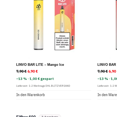
LINVO BAR LITE – Mango Ice
LINVO BAR 
7,90
€
Ursprünglicher Preis war: 7,90 €
6,90
€
Aktueller Preis ist: 6,90 €.
7,90
€
Ursp
6,90
−13 % · 1,00 € gespart
−13 % · 1,0
Lieferzeit:
1-2 Werktage DHL BLITZVERSAND
Lieferzeit:
1-2 
In den Warenkorb
In den War