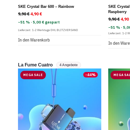
SKE Crystal Bar 600 – Rainbow
SKE Crystal
Raspberry
9,90
€
Ursprünglicher Preis war: 9,90 €
4,90
€
Aktueller Preis ist: 4,90 €.
9,90
€
Ursp
4,90
−51 % · 5,00 € gespart
−51 % · 5,0
Lieferzeit:
1-2 Werktage DHL BLITZVERSAND
Lieferzeit:
1-2 
In den Warenkorb
In den War
La Fume Cuatro
4 Angebote
-
44
%
MEGA SALE
MEGA SA