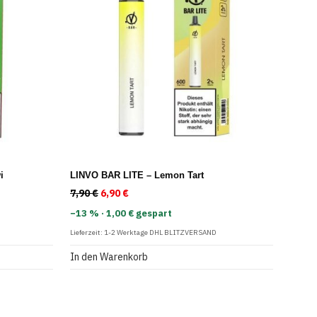
i
LINVO BAR LITE – Lemon Tart
: 7,90 €
 6,90 €.
7,90
€
Ursprünglicher Preis war: 7,90 €
6,90
€
Aktueller Preis ist: 6,90 €.
−13 % · 1,00 € gespart
Lieferzeit:
1-2 Werktage DHL BLITZVERSAND
In den Warenkorb