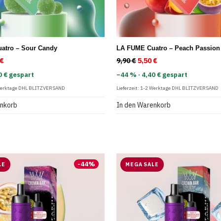
atro – Sour Candy
LA FUME Cuatro – Peach Passion 
rünglicher Preis war: 9,90 €
€
Aktueller Preis ist: 5,50 €.
9,90
€
Ursprünglicher Preis war
5,50
€
Aktueller Preis ist:
0 € gespart
−44 % · 4,40 € gespart
Werktage DHL BLITZVERSAND
Lieferzeit:
1-2 Werktage DHL BLITZVERSAND
enkorb
In den Warenkorb
-
44
%
LE
MEGA SALE