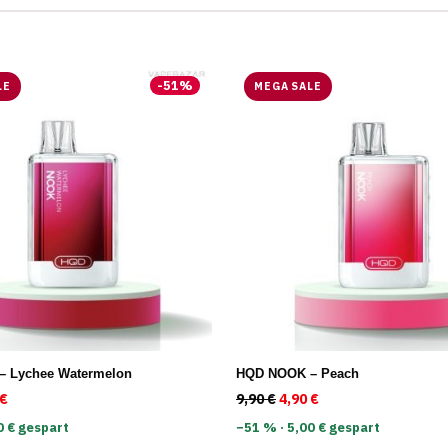
-
51
%
LE
MEGA SALE
 Lychee Watermelon
HQD NOOK – Peach
rünglicher Preis war: 9,90 €
€
Aktueller Preis ist: 4,90 €.
9,90
€
Ursprünglicher Preis war
4,90
€
Aktueller Preis ist:
0 € gespart
−51 % · 5,00 € gespart