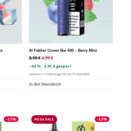
ce
Al Fakher Crown Bar 600 – Berry Mint
: 8,90 €
 4,99 €.
8,90
€
Ursprünglicher Preis war: 8,90 €
4,99
€
Aktueller Preis ist: 4,99 €.
−44 % · 3,91 € gespart
Lieferzeit:
1-2 Werktage DHL BLITZVERSAND
In den Warenkorb
-
13
%
-
13
%
MEGA SALE