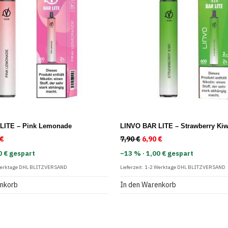
LITE – Pink Lemonade
LINVO BAR LITE – Strawberry Kiw
rünglicher Preis war: 7,90 €
€
Aktueller Preis ist: 6,90 €.
7,90
€
Ursprünglicher Preis war
6,90
€
Aktueller Preis ist:
0 € gespart
−13 % · 1,00 € gespart
Werktage DHL BLITZVERSAND
Lieferzeit:
1-2 Werktage DHL BLITZVERSAND
enkorb
In den Warenkorb