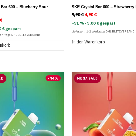
 Bar 600 – Blueberry Sour
SKE Crystal Bar 600 – Strawberry 
9,90
€
Ursprünglicher Preis war
4,90
€
Aktueller Preis ist:
rünglicher Preis war: 9,90 €
€
Aktueller Preis ist: 4,90 €.
−51 % · 5,00 € gespart
0 € gespart
Lieferzeit:
1-2 Werktage DHL BLITZVERSAND
Werktage DHL BLITZVERSAND
In den Warenkorb
enkorb
-
44
%
LE
MEGA SALE