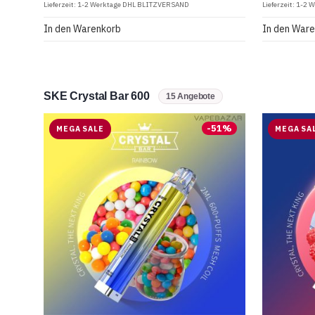
Lieferzeit:
1-2 Werktage DHL BLITZVERSAND
Lieferzeit:
1-2 
In den Warenkorb
In den War
SKE Crystal Bar 600
15 Angebote
-
51
%
MEGA SALE
MEGA SA