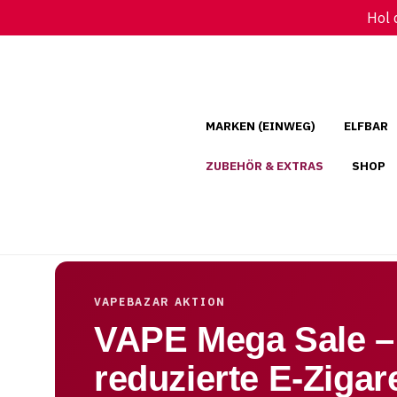
HLUNG
KOSTENLOSER VERSAND AB 59 
Hol 
●
PPLE PAY, GOOGLE PAY, KLARNA, ÜBERWEISUNG
MIT DHL
MARKEN (EINWEG)
ELFBAR
ZUBEHÖR & EXTRAS
SHOP
VAPEBAZAR AKTION
VAPE Mega Sale –
reduzierte E‑Zigar