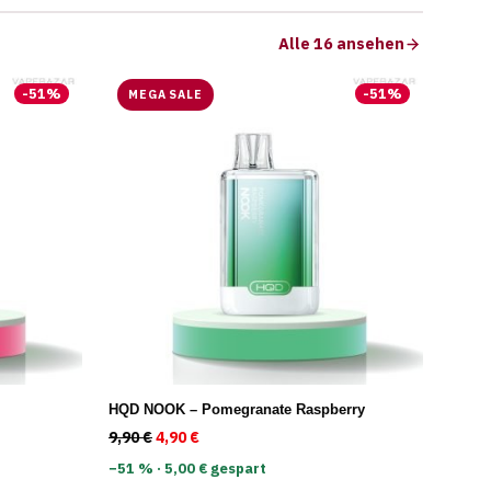
Alle 16 ansehen
-
51
%
-
51
%
MEGA SALE
HQD NOOK – Pomegranate Raspberry
: 9,90 €
 4,90 €.
9,90
€
Ursprünglicher Preis war: 9,90 €
4,90
€
Aktueller Preis ist: 4,90 €.
−51 % · 5,00 € gespart