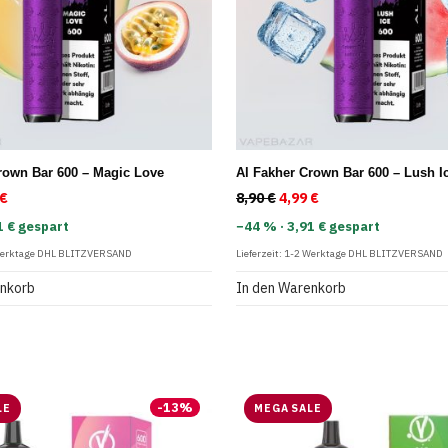
rown Bar 600 – Magic Love
Al Fakher Crown Bar 600 – Lush I
rünglicher Preis war: 8,90 €
€
Aktueller Preis ist: 4,99 €.
8,90
€
Ursprünglicher Preis war
4,99
€
Aktueller Preis ist:
1 € gespart
−44 % · 3,91 € gespart
Werktage DHL BLITZVERSAND
Lieferzeit:
1-2 Werktage DHL BLITZVERSAND
enkorb
In den Warenkorb
-
13
%
LE
MEGA SALE