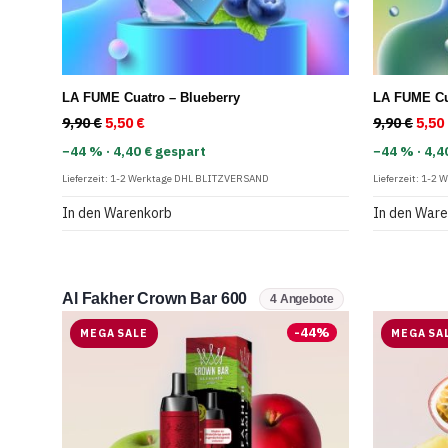
LA FUME Cuatro – Blueberry
LA FUME Cu
9,90
€
Ursprünglicher Preis war: 9,90 €
5,50
€
Aktueller Preis ist: 5,50 €.
9,90
€
Ursp
5,50
−44 % · 4,40 € gespart
−44 % · 4,4
Lieferzeit:
1-2 Werktage DHL BLITZVERSAND
Lieferzeit:
1-2 
In den Warenkorb
In den War
Al Fakher Crown Bar 600
4 Angebote
-
44
%
MEGA SALE
MEGA SA