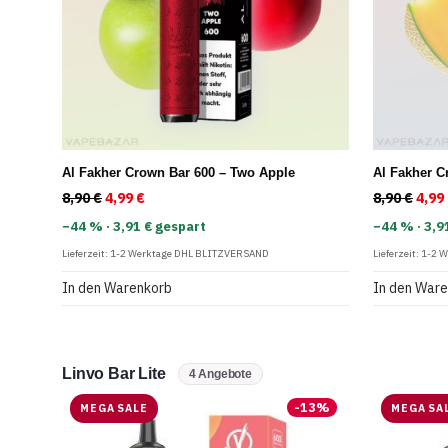
Al Fakher Crown Bar 600 – Two Apple
Al Fakher C
8,90
€
Ursprünglicher Preis war: 8,90 €
4,99
€
Aktueller Preis ist: 4,99 €.
8,90
€
Ursp
4,99
−44 % · 3,91 € gespart
−44 % · 3,9
Lieferzeit:
1-2 Werktage DHL BLITZVERSAND
Lieferzeit:
1-2 
In den Warenkorb
In den War
Linvo Bar Lite
4 Angebote
-
13
%
MEGA SALE
MEGA SA