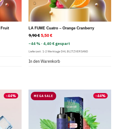
Fruit
LA FUME Cuatro – Orange Cranberry
: 9,90 €
 5,50 €.
9,90
€
Ursprünglicher Preis war: 9,90 €
5,50
€
Aktueller Preis ist: 5,50 €.
−44 % · 4,40 € gespart
Lieferzeit:
1-2 Werktage DHL BLITZVERSAND
In den Warenkorb
-
44
%
-
44
%
MEGA SALE