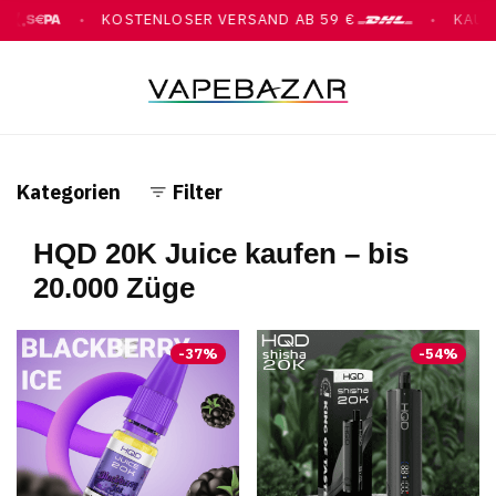
KOSTENLOSER VERSAND AB 59 €
KAUF A
●
●
PAY, KLARNA, ÜBERWEISUNG
MIT DHL
Kategorien
Filter
HQD 20K Juice kaufen – bis
20.000 Züge
-
37
%
-
54
%