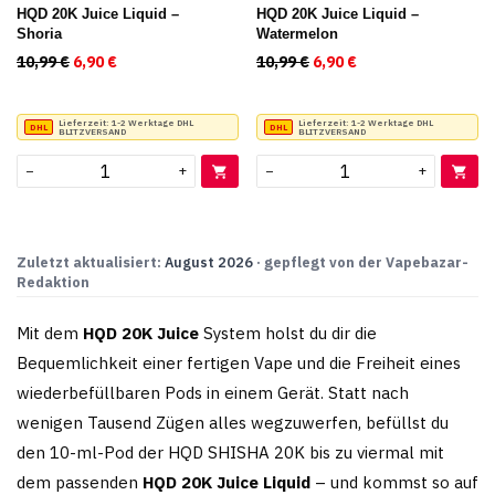
HQD 20K Juice Liquid –
HQD 20K Juice Liquid –
Shoria
Watermelon
10,99
€
Ursprünglicher Preis war: 10,99 €
6,90
€
Aktueller Preis ist: 6,90 €.
10,99
€
Ursprünglicher Preis war
6,90
€
Aktueller Preis ist
Lieferzeit:
1-2 Werktage DHL
Lieferzeit:
1-2 Werktage DHL
BLITZVERSAND
BLITZVERSAND
−
+
−
+
Zuletzt aktualisiert:
August 2026
· gepflegt von der Vapebazar-
Redaktion
Mit dem
HQD 20K Juice
System holst du dir die
Bequemlichkeit einer fertigen Vape und die Freiheit eines
wiederbefüllbaren Pods in einem Gerät. Statt nach
wenigen Tausend Zügen alles wegzuwerfen, befüllst du
den 10-ml-Pod der HQD SHISHA 20K bis zu viermal mit
dem passenden
HQD 20K Juice Liquid
– und kommst so auf