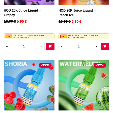
HQD 20K Juice Liquid –
HQD 20K Juice Liquid –
Grapey
Peach Ice
10,99
€
Ursprünglicher Preis war: 10,99 €
6,90
€
Aktueller Preis ist: 6,90 €.
10,99
€
Ursprünglicher Preis war
6,90
€
Aktueller Preis ist
Lieferzeit:
1-2 Werktage DHL
Lieferzeit:
1-2 Werktage DHL
BLITZVERSAND
BLITZVERSAND
−
+
−
+
-
37
%
-
37
%