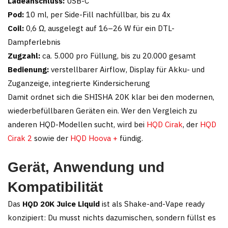
Ladeanschluss:
USB-C
Pod:
10 ml, per Side-Fill nachfüllbar, bis zu 4x
Coil:
0,6 Ω, ausgelegt auf 16–26 W für ein DTL-
Dampferlebnis
Zugzahl:
ca. 5.000 pro Füllung, bis zu 20.000 gesamt
Bedienung:
verstellbarer Airflow, Display für Akku- und
Zuganzeige, integrierte Kindersicherung
Damit ordnet sich die SHISHA 20K klar bei den modernen,
wiederbefüllbaren Geräten ein. Wer den Vergleich zu
anderen HQD-Modellen sucht, wird bei
HQD Cirak
, der
HQD
Cirak 2
sowie der
HQD Hoova +
fündig.
Gerät, Anwendung und
Kompatibilität
Das
HQD 20K Juice Liquid
ist als Shake-and-Vape ready
konzipiert: Du musst nichts dazumischen, sondern füllst es