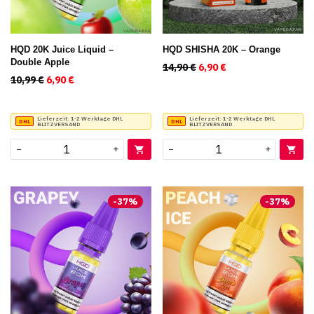
HQD 20K Juice Liquid –
HQD SHISHA 20K – Orange
Double Apple
14,90
€
Ursprünglicher Preis war
6,90
€
Aktueller Preis ist
10,99
€
Ursprünglicher Preis war: 10,99 €
6,90
€
Aktueller Preis ist: 6,90 €.
Lieferzeit:
1-2 Werktage DHL
Lieferzeit:
1-2 Werktage DHL
BLITZVERSAND
BLITZVERSAND
−
+
−
+
-
37
%
-
37
%