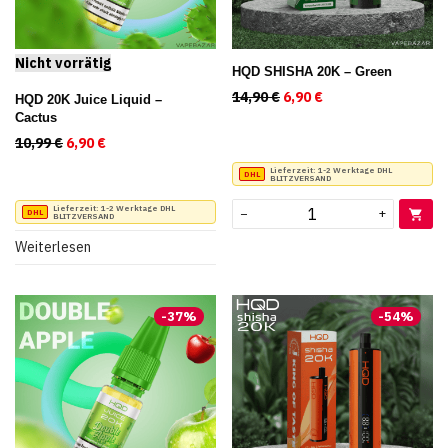
HQD SHISHA 20K – Green
14,90
€
Ursprünglicher Preis war
6,90
€
Aktueller Preis ist
HQD 20K Juice Liquid –
Cactus
10,99
€
Ursprünglicher Preis war: 10,99 €
6,90
€
Aktueller Preis ist: 6,90 €.
Lieferzeit:
1-2 Werktage DHL
BLITZVERSAND
Lieferzeit:
1-2 Werktage DHL
−
+
BLITZVERSAND
Weiterlesen
-
37
%
-
54
%