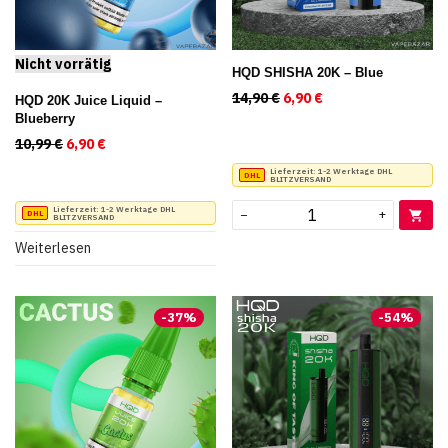
HQD SHISHA 20K – Blue
14,90
€
Ursprünglicher Preis war
6,90
€
Aktueller Preis ist
HQD 20K Juice Liquid –
Blueberry
10,99
€
Ursprünglicher Preis war: 10,99 €
6,90
€
Aktueller Preis ist: 6,90 €.
Lieferzeit:
1-2 Werktage DHL
BLITZVERSAND
Lieferzeit:
1-2 Werktage DHL
−
+
BLITZVERSAND
Weiterlesen
-
37
%
-
54
%