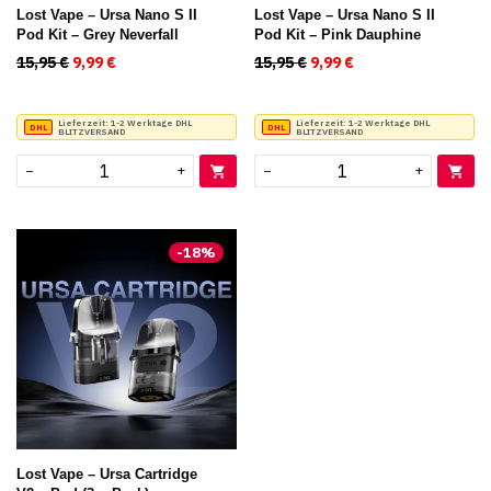
Lost Vape – Ursa Nano S II
Lost Vape – Ursa Nano S II
Pod Kit – Grey Neverfall
Pod Kit – Pink Dauphine
15,95
€
Ursprünglicher Preis war: 15,95 €
9,99
€
Aktueller Preis ist: 9,99 €.
15,95
€
Ursprünglicher Preis war
9,99
€
Aktueller Preis ist
Lieferzeit:
1-2 Werktage DHL
Lieferzeit:
1-2 Werktage DHL
BLITZVERSAND
BLITZVERSAND
−
+
−
+
-
18
%
Lost Vape – Ursa Cartridge