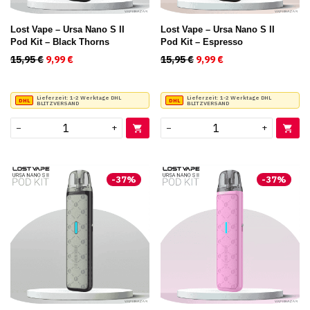
Lost Vape – Ursa Nano S II
Lost Vape – Ursa Nano S II
Pod Kit – Black Thorns
Pod Kit – Espresso
15,95
€
Ursprünglicher Preis war: 15,95 €
9,99
€
Aktueller Preis ist: 9,99 €.
15,95
€
Ursprünglicher Preis war
9,99
€
Aktueller Preis ist
Lieferzeit:
1-2 Werktage DHL
Lieferzeit:
1-2 Werktage DHL
BLITZVERSAND
BLITZVERSAND
−
+
−
+
-
37
%
-
37
%