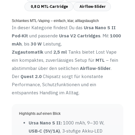
werden
0,8 Ω MTL‑Cartridge
Airflow‑Slider
Schlankes MTL‑Vaping – einfach, klar, alltagstauglich
In dieser Kategorie findest Du das
Ursa Nano S II
Pod‑Kit
und passende
Ursa V2 Cartridges
. Mit
1000
mAh
, bis
30 W
Leistung,
Zugautomatik
und
2,5 ml
Tanks bietet Lost Vape
ein kompaktes, zuverlässiges Setup für
MTL
– fein
abstimmbar über den seitlichen
Airflow‑Slider
.
Der
Quest 2.0
Chipsatz sorgt für konstante
Performance, Schutzfunktionen und ein
entspanntes Handling im Alltag.
Highlights auf einen Blick
Ursa Nano S II:
1000 mAh, 9–30 W,
USB‑C (5V/1A)
, 3‑stufige Akku‑LED