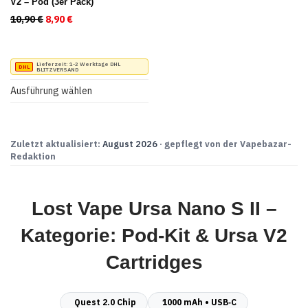
V2 – Pod (3er Pack)
10,90
€
Ursprünglicher Preis war: 10,90 €
8,90
€
Aktueller Preis ist: 8,90 €.
Dieses
Lieferzeit:
1-2 Werktage DHL
BLITZVERSAND
Produkt
Ausführung wählen
weist
mehrere
Varianten
Zuletzt aktualisiert:
August 2026
· gepflegt von der Vapebazar-
Redaktion
auf.
Die
Optionen
Lost Vape Ursa Nano S II –
können
Kategorie: Pod‑Kit & Ursa V2
auf
der
Cartridges
Produktseite
gewählt
Quest 2.0 Chip
1000 mAh • USB‑C