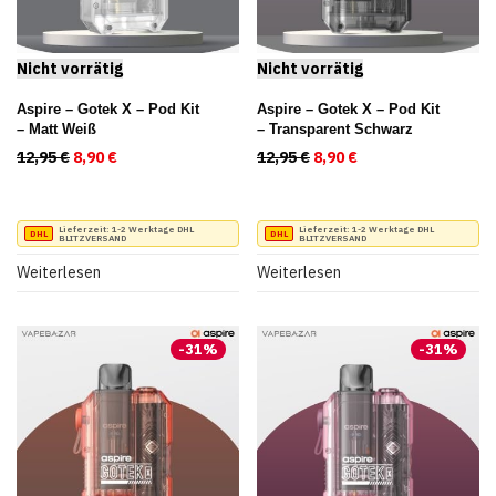
Aspire – Gotek X – Pod Kit
Aspire – Gotek X – Pod Kit
– Matt Weiß
– Transparent Schwarz
12,95
€
Ursprünglicher Preis war: 12,95 €
8,90
€
Aktueller Preis ist: 8,90 €.
12,95
€
Ursprünglicher Preis war
8,90
€
Aktueller Preis ist
Lieferzeit:
1-2 Werktage DHL
Lieferzeit:
1-2 Werktage DHL
BLITZVERSAND
BLITZVERSAND
Weiterlesen
Weiterlesen
-
31
%
-
31
%