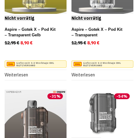
Aspire – Gotek X – Pod Kit
Aspire – Gotek X – Pod Kit
– Transparent Gelb
– Transparent
12,95
€
Ursprünglicher Preis war: 12,95 €
8,90
€
Aktueller Preis ist: 8,90 €.
12,95
€
Ursprünglicher Preis war
8,90
€
Aktueller Preis ist
Lieferzeit:
1-2 Werktage DHL
Lieferzeit:
1-2 Werktage DHL
BLITZVERSAND
BLITZVERSAND
Weiterlesen
Weiterlesen
-
31
%
-
54
%