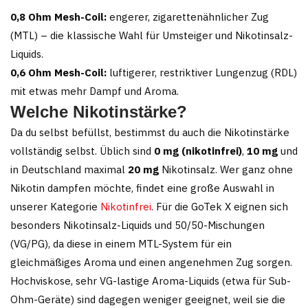
0,8 Ohm Mesh-Coil:
engerer, zigarettenähnlicher Zug
(MTL) – die klassische Wahl für Umsteiger und Nikotinsalz-
Liquids.
0,6 Ohm Mesh-Coil:
luftigerer, restriktiver Lungenzug (RDL)
mit etwas mehr Dampf und Aroma.
Welche Nikotinstärke?
Da du selbst befüllst, bestimmst du auch die Nikotinstärke
vollständig selbst. Üblich sind
0 mg (nikotinfrei)
,
10 mg
und
in Deutschland maximal
20 mg
Nikotinsalz. Wer ganz ohne
Nikotin dampfen möchte, findet eine große Auswahl in
unserer Kategorie
Nikotinfrei
. Für die GoTek X eignen sich
besonders Nikotinsalz-Liquids und 50/50-Mischungen
(VG/PG), da diese in einem MTL-System für ein
gleichmäßiges Aroma und einen angenehmen Zug sorgen.
Hochviskose, sehr VG-lastige Aroma-Liquids (etwa für Sub-
Ohm-Geräte) sind dagegen weniger geeignet, weil sie die