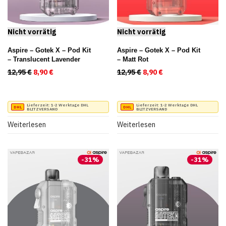
Aspire – Gotek X – Pod Kit
Aspire – Gotek X – Pod Kit
– Translucent Lavender
– Matt Rot
12,95
€
Ursprünglicher Preis war: 12,95 €
8,90
€
Aktueller Preis ist: 8,90 €.
12,95
€
Ursprünglicher Preis war
8,90
€
Aktueller Preis ist
Lieferzeit:
1-2 Werktage DHL
Lieferzeit:
1-2 Werktage DHL
BLITZVERSAND
BLITZVERSAND
Weiterlesen
Weiterlesen
-
31
%
-
31
%