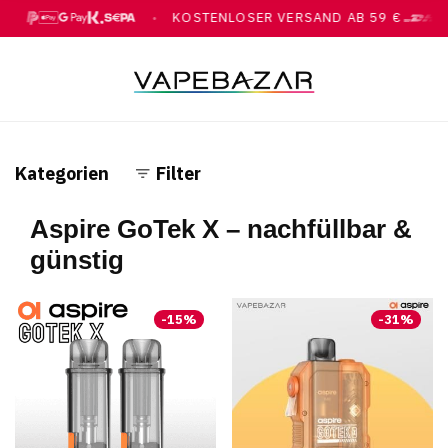
KOSTENLOSER VERSAND AB 59 €
●
Y, GOOGLE PAY, KLARNA, ÜBERWEISUNG
MIT DHL
Kategorien
Filter
Aspire GoTek X – nachfüllbar &
günstig
-
15
%
-
31
%