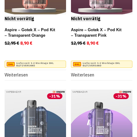
Aspire – Gotek X – Pod Kit
Aspire – Gotek X – Pod Kit
– Transparent Orange
– Transparent Pink
12,95
€
Ursprünglicher Preis war: 12,95 €
8,90
€
Aktueller Preis ist: 8,90 €.
12,95
€
Ursprünglicher Preis war
8,90
€
Aktueller Preis ist
Lieferzeit:
1-2 Werktage DHL
Lieferzeit:
1-2 Werktage DHL
BLITZVERSAND
BLITZVERSAND
Weiterlesen
Weiterlesen
-
31
%
-
31
%