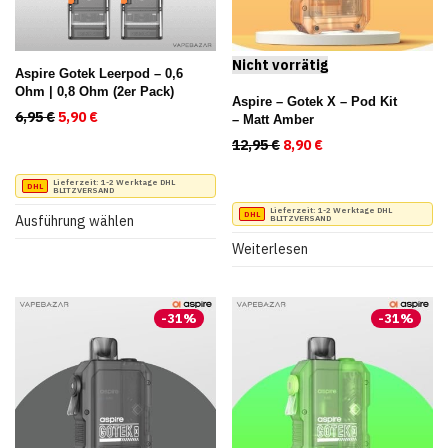
Aspire Gotek Leerpod – 0,6
Ohm | 0,8 Ohm (2er Pack)
Aspire – Gotek X – Pod Kit
6,95
€
Ursprünglicher Preis war: 6,95 €
5,90
€
Aktueller Preis ist: 5,90 €.
– Matt Amber
12,95
€
Ursprünglicher Preis war
8,90
€
Aktueller Preis ist
Dieses
Lieferzeit:
1-2 Werktage DHL
BLITZVERSAND
Produkt
Lieferzeit:
1-2 Werktage DHL
Ausführung wählen
BLITZVERSAND
weist
Weiterlesen
mehrere
Varianten
-
31
%
-
31
%
auf.
Die
Optionen
können
auf