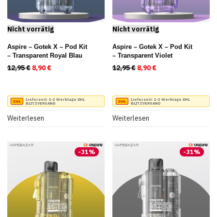
Aspire – Gotek X – Pod Kit
Aspire – Gotek X – Pod Kit
– Transparent Royal Blau
– Transparent Violet
12,95
€
Ursprünglicher Preis war: 12,95 €
8,90
€
Aktueller Preis ist: 8,90 €.
12,95
€
Ursprünglicher Preis war
8,90
€
Aktueller Preis ist
Lieferzeit:
1-2 Werktage DHL
Lieferzeit:
1-2 Werktage DHL
BLITZVERSAND
BLITZVERSAND
Weiterlesen
Weiterlesen
-
31
%
-
31
%