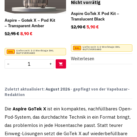
Aspire GoTek X Pod Kit –
Translucent Black
Aspire – Gotek X – Pod Kit
– Transparent Amber
12,90
€
Ursprünglicher Preis war
5,90
€
Aktueller Preis ist
12,95
€
Ursprünglicher Preis war: 12,95 €
8,90
€
Aktueller Preis ist: 8,90 €.
Lieferzeit:
1-2 Werktage DHL
BLITZVERSAND
Lieferzeit:
1-2 Werktage DHL
BLITZVERSAND
Weiterlesen
−
+
Zuletzt aktualisiert:
August 2026
· gepflegt von der Vapebazar-
Redaktion
Die
Aspire GoTek X
ist ein kompaktes, nachfüllbares Open-
Pod-System, das durchdachte Technik in ein Format bringt,
das problemlos in jede Hosentasche passt. Statt teurer
Einweg-Lösungen setzt die GoTek X auf wiederbefüllbare