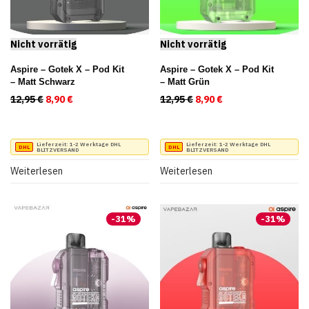
der
Produktseite
gewählt
werden
Aspire – Gotek X – Pod Kit
Aspire – Gotek X – Pod Kit
– Matt Schwarz
– Matt Grün
12,95
€
Ursprünglicher Preis war: 12,95 €
8,90
€
Aktueller Preis ist: 8,90 €.
12,95
€
Ursprünglicher Preis war
8,90
€
Aktueller Preis ist
Lieferzeit:
1-2 Werktage DHL
Lieferzeit:
1-2 Werktage DHL
BLITZVERSAND
BLITZVERSAND
Weiterlesen
Weiterlesen
-
31
%
-
31
%