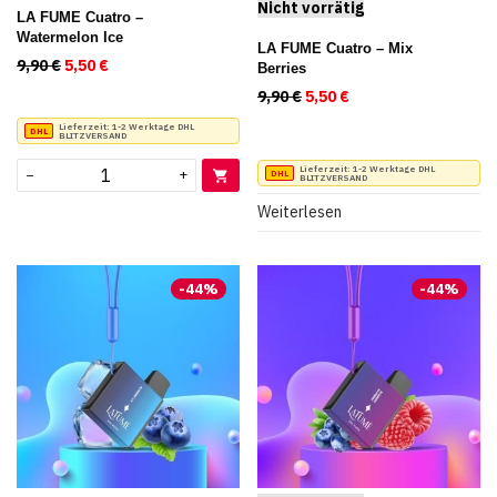
LA FUME Cuatro –
Watermelon Ice
LA FUME Cuatro – Mix
9,90
€
Ursprünglicher Preis war: 9,90 €
5,50
€
Aktueller Preis ist: 5,50 €.
Berries
9,90
€
Ursprünglicher Preis war:
5,50
€
Aktueller Preis ist:
Lieferzeit:
1-2 Werktage DHL
BLITZVERSAND
Lieferzeit:
1-2 Werktage DHL
−
+
BLITZVERSAND
Weiterlesen
-
44
%
-
44
%