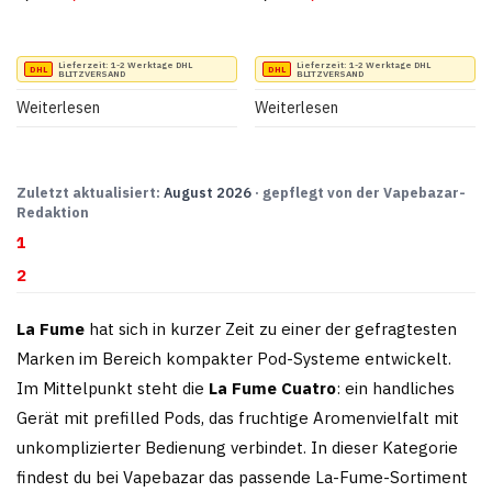
Lieferzeit:
1-2 Werktage DHL
Lieferzeit:
1-2 Werktage DHL
BLITZVERSAND
BLITZVERSAND
Weiterlesen
Weiterlesen
Zuletzt aktualisiert:
August 2026
· gepflegt von der Vapebazar-
Redaktion
1
2
La Fume
hat sich in kurzer Zeit zu einer der gefragtesten
Marken im Bereich kompakter Pod-Systeme entwickelt.
Im Mittelpunkt steht die
La Fume Cuatro
: ein handliches
Gerät mit prefilled Pods, das fruchtige Aromenvielfalt mit
unkomplizierter Bedienung verbindet. In dieser Kategorie
findest du bei Vapebazar das passende La-Fume-Sortiment