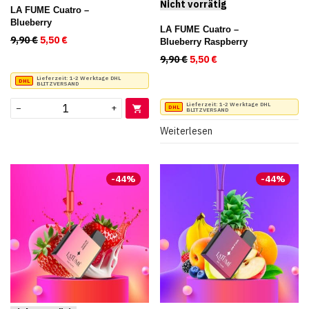
LA FUME Cuatro –
Blueberry
LA FUME Cuatro –
9,90
€
Ursprünglicher Preis war: 9,90 €
5,50
€
Aktueller Preis ist: 5,50 €.
Blueberry Raspberry
9,90
€
Ursprünglicher Preis war:
5,50
€
Aktueller Preis ist:
Lieferzeit:
1-2 Werktage DHL
BLITZVERSAND
Lieferzeit:
1-2 Werktage DHL
−
+
BLITZVERSAND
Weiterlesen
-
44
%
-
44
%