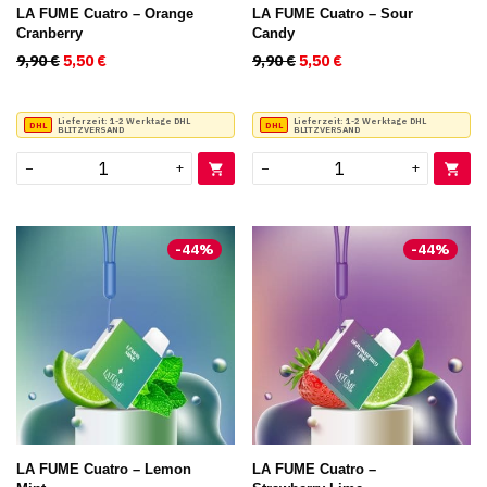
LA FUME Cuatro – Orange
LA FUME Cuatro – Sour
Cranberry
Candy
9,90
€
Ursprünglicher Preis war: 9,90 €
5,50
€
Aktueller Preis ist: 5,50 €.
9,90
€
Ursprünglicher Preis war:
5,50
€
Aktueller Preis ist:
Lieferzeit:
1-2 Werktage DHL
Lieferzeit:
1-2 Werktage DHL
BLITZVERSAND
BLITZVERSAND
−
+
−
+
-
44
%
-
44
%
LA FUME Cuatro – Lemon
LA FUME Cuatro –