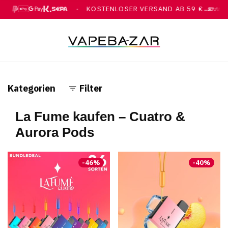
KOSTENLOSER VERSAND AB 59 €
●
●
, GOOGLE PAY, KLARNA, ÜBERWEISUNG
MIT DHL
Kategorien
Filter
La Fume kaufen – Cuatro &
Aurora Pods
-
46
%
-
40
%