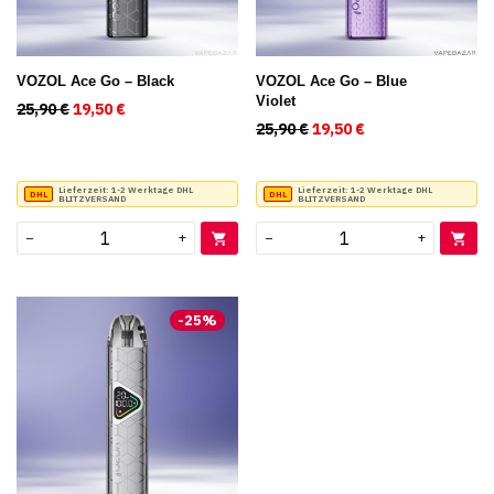
VOZOL Ace Go – Black
VOZOL Ace Go – Blue
Violet
25,90
€
Ursprünglicher Preis war: 25,90 €
19,50
€
Aktueller Preis ist: 19,50 €.
25,90
€
Ursprünglicher Preis war
19,50
€
Aktueller Preis is
Lieferzeit:
1-2 Werktage DHL
Lieferzeit:
1-2 Werktage DHL
BLITZVERSAND
BLITZVERSAND
−
+
−
+
-
25
%