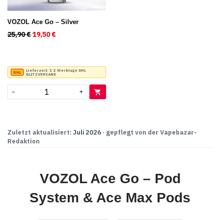
VOZOL Ace Go – Silver
25,90
€
Ursprünglicher Preis war: 25,90 €
19,50
€
Aktueller Preis ist: 19,50 €.
Lieferzeit:
1-2 Werktage DHL
BLITZVERSAND
−
+
Zuletzt aktualisiert:
Juli 2026
· gepflegt von der Vapebazar-
Redaktion
VOZOL Ace Go – Pod
System & Ace Max Pods