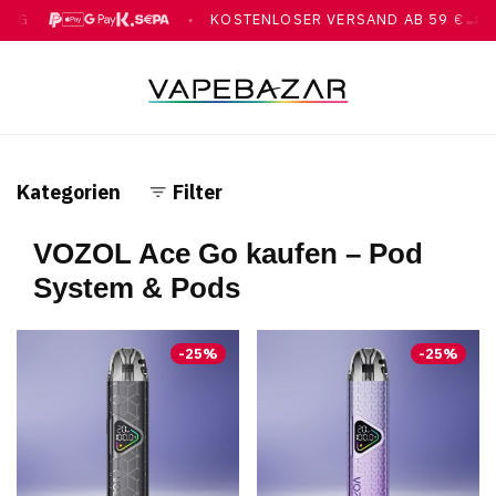
UNG
KOSTENLOSER VERSAND AB 59 €
●
E PAY, GOOGLE PAY, KLARNA, ÜBERWEISUNG
MIT DHL
Kategorien
Filter
VOZOL Ace Go kaufen – Pod
System & Pods
-
25
%
-
25
%