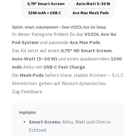
0,75″ Smart‑Screen
Auto‑Watt 5–30 W
1300 mAh • USB‑C
Ace Max Mesh Pods
Stylish, smart, unkompliziert – Dein VOZOL Ace Go Setup
In dieser Kategorie findest Du das
VOZOL Ace Go
Pod System
und passende
Ace Max Pods
.
Das Kit setzt auf einen
0,75″ HD Smart‑Screen
,
Auto‑Watt (5–30 W)
und einen ausdauernden
1300
mAh
Akku mit
USB‑C Fast Charge
.
Die
Mesh‑Pods
liefern klare, stabile Aromen – S.i.L.C
Atemlichter geben auf Wunsch dynamisches
Zug‑Feedback.
Highlights
Smart‑Screen:
Akku, Watt und Ohm in
Echtzeit