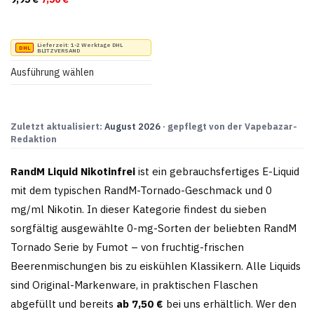
werden
werden
Dieses
Lieferzeit:
1-2 Werktage DHL
BLITZVERSAND
Produkt
Ausführung wählen
weist
mehrere
Varianten
Zuletzt aktualisiert:
August 2026
· gepflegt von der Vapebazar-
Redaktion
auf.
Die
RandM Liquid Nikotinfrei
ist ein gebrauchsfertiges E-Liquid
Optionen
mit dem typischen RandM-Tornado-Geschmack und 0
können
mg/ml Nikotin. In dieser Kategorie findest du sieben
auf
sorgfältig ausgewählte 0-mg-Sorten der beliebten RandM
der
Tornado Serie by Fumot – von fruchtig-frischen
Produktseite
Beerenmischungen bis zu eiskühlen Klassikern. Alle Liquids
gewählt
sind Original-Markenware, in praktischen Flaschen
werden
abgefüllt und bereits
ab 7,50 €
bei uns erhältlich. Wer den