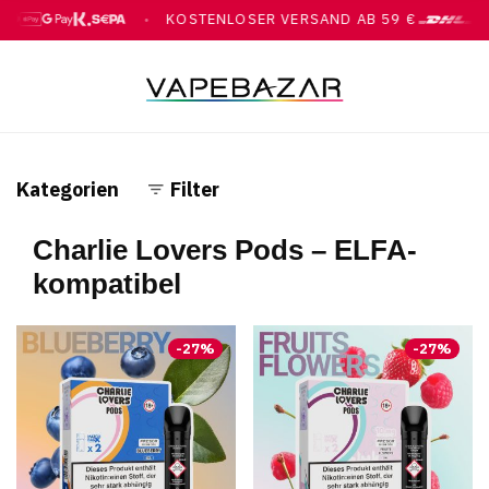
KOSTENLOSER VERSAND AB 59 €
●
●
OOGLE PAY, KLARNA, ÜBERWEISUNG
MIT DHL
Kategorien
Filter
Charlie Lovers Pods – ELFA-
kompatibel
-
27
%
-
27
%