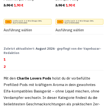
werden
werden
3,90
€
Ursprünglicher Preis war: 3,90 €
1,90
€
Aktueller Preis ist: 1,90 €.
3,90
€
Ursprünglicher Preis war:
1,90
€
Aktueller Preis ist:
Dieses
Dieses
Lieferzeit:
1-2 Werktage DHL
Lieferzeit:
1-2 Werktage DHL
BLITZVERSAND
BLITZVERSAND
Produkt
Produkt
Ausführung wählen
Ausführung wählen
weist
weist
mehrere
mehrere
Varianten
Varianten
Zuletzt aktualisiert:
August 2026
· gepflegt von der Vapebazar-
Redaktion
auf.
auf.
1
Die
Die
2
Optionen
Optionen
können
können
Mit den
Charlie Lovers Pods
holst du dir vorbefüllte
auf
auf
Prefilled-Pods mit kräftigem Aroma in dein gewohntes
der
der
Elfa-kompatibles Basisgerät – ohne Liquid mischen, ohne
Produktseite
Produktseite
Verdampfer wechseln. In dieser Kategorie findest du die
gewählt
gewählt
beliebtesten Geschmacksrichtungen als praktischen 2er-