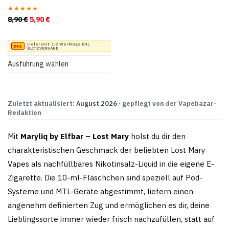
werden
8,90
€
Ursprünglicher Preis war: 8,90 €
5,90
€
Aktueller Preis ist: 5,90 €.
Bewertet
mit
5.00
von
5
Dieses
Lieferzeit:
1-2 Werktage DHL
BLITZVERSAND
Produkt
Ausführung wählen
weist
mehrere
Varianten
Zuletzt aktualisiert:
August 2026
· gepflegt von der Vapebazar-
Redaktion
auf.
Die
Mit
Maryliq by Elfbar – Lost Mary
holst du dir den
Optionen
charakteristischen Geschmack der beliebten Lost Mary
können
Vapes als nachfüllbares Nikotinsalz-Liquid in die eigene E-
auf
Zigarette. Die 10-ml-Fläschchen sind speziell auf Pod-
der
Systeme und MTL-Geräte abgestimmt, liefern einen
Produktseite
angenehm definierten Zug und ermöglichen es dir, deine
gewählt
Lieblingssorte immer wieder frisch nachzufüllen, statt auf