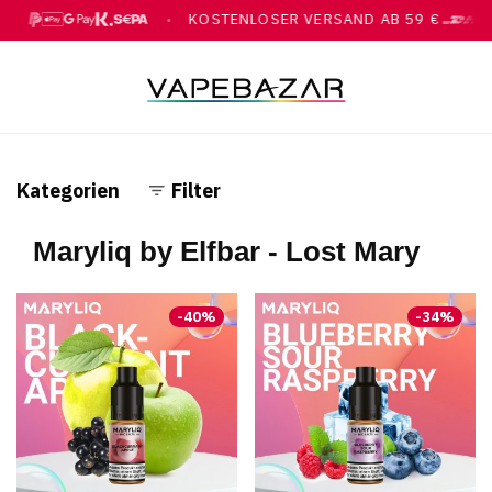
KOSTENLOSER VERSAND AB 59 €
●
, GOOGLE PAY, KLARNA, ÜBERWEISUNG
MIT DHL
Kategorien
Filter
Maryliq by Elfbar - Lost Mary
-
40
%
-
34
%