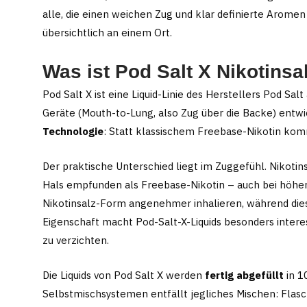
Produktseite
Produktseite
alle, die einen weichen Zug und klar definierte Aromen
gewählt
übersichtlich an einem Ort.
gewählt
werden
werden
Was ist Pod Salt X Nikotinsa
Pod Salt X ist eine Liquid-Linie des Herstellers Pod S
Geräte (Mouth-to-Lung, also Zug über die Backe) entw
Technologie
: Statt klassischem Freebase-Nikotin kom
Der praktische Unterschied liegt im Zuggefühl. Nikoti
Hals empfunden als Freebase-Nikotin – auch bei höhere
Nikotinsalz-Form angenehmer inhalieren, während dies
Eigenschaft macht Pod-Salt-X-Liquids besonders interes
zu verzichten.
Die Liquids von Pod Salt X werden
fertig abgefüllt
in 1
Selbstmischsystemen entfällt jegliches Mischen: Flasc