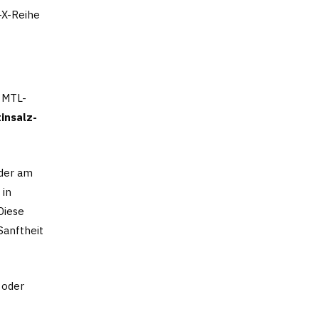
-X-Reihe
d MTL-
tinsalz-
nder am
 in
Diese
Sanftheit
 oder