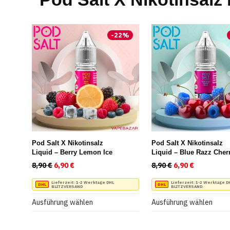
-
22
%
Pod Salt X Nikotinsalz
Pod Salt X Nikotinsalz
Liquid – Berry Lemon Ice
Liquid – Blue Razz Cher
Blast
8,90
€
Ursprünglicher Preis war: 8,90 €
6,90
€
Aktueller Preis ist: 6,90 €.
8,90
€
Ursprünglicher P
6,90
€
Aktueller 
Dieses
Dieses
Lieferzeit:
1-2 Werktage DHL
Lieferzeit:
1-2 Werktage D
BLITZVERSAND
BLITZVERSAND
Produkt
Produkt
Ausführung wählen
Ausführung wählen
weist
weist
mehrere
mehrere