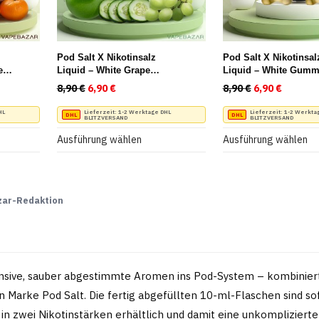
auf
auf
der
der
Produktseite
Produktseite
Pod Salt X Nikotinsalz
Pod Salt X Nikotinsal
gewählt
gewählt
e
Liquid – White Grape
Liquid – White Gumm
Cucumber Apple
werden
werden
reis war: 8,90 €
Preis ist: 6,90 €.
8,90
€
Ursprünglicher Preis war: 8,90 €
6,90
€
Aktueller Preis ist: 6,90 €.
8,90
€
Ursprüngliche
6,90
€
Aktuelle
Dieses
Dieses
HL
Lieferzeit:
1-2 Werktage DHL
Lieferzeit:
1-2 Werkta
BLITZVERSAND
BLITZVERSAND
Produkt
Produkt
Ausführung wählen
Ausführung wählen
weist
weist
mehrere
mehrere
Varianten
Varianten
zar-Redaktion
auf.
auf.
Die
Die
Optionen
Optionen
können
können
tensive, sauber abgestimmte Aromen ins Pod-System – kombiniert
auf
auf
en Marke Pod Salt. Die fertig abgefüllten 10-ml-Flaschen sind so
der
der
n zwei Nikotinstärken erhältlich und damit eine unkomplizierte