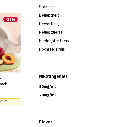
Standard
Beliebtheit
-
22
%
Bewertung
Neues zuerst
Niedrigster Preis
Höchster Preis
Nikotingehalt
z
each
10mg/ml
r Preis war: 8,90 €
r Preis ist: 6,90 €.
20mg/ml
ge DHL
Flavor