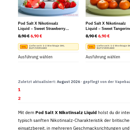
auf
auf
der
der
Produktseite
Produktseite
Pod Salt X Nikotinsalz
Pod Salt X Nikotinsalz
gewählt
gewählt
Liquid – Sweet Strawberry
Liquid – Sweet Tangerin
Lemonade
Coconut
werden
werden
8,90
€
Ursprünglicher Preis war: 8,90 €
6,90
€
Aktueller Preis ist: 6,90 €.
8,90
€
Ursprünglicher P
6,90
€
Aktueller 
Dieses
Dieses
Lieferzeit:
1-2 Werktage DHL
Lieferzeit:
1-2 Werktage D
BLITZVERSAND
BLITZVERSAND
Produkt
Produkt
Ausführung wählen
Ausführung wählen
weist
weist
mehrere
mehrere
Varianten
Varianten
Zuletzt aktualisiert:
August 2026
· gepflegt von der Vapeba
auf.
auf.
1
Die
Die
2
Optionen
Optionen
können
können
Mit dem
Pod Salt X Nikotinsalz Liquid
holst du dir in
auf
auf
typisch sanften Nikotinsalz-Charakteristik der britisch
der
der
einsatzbereit, in mehreren Geschmacksrichtungen und i