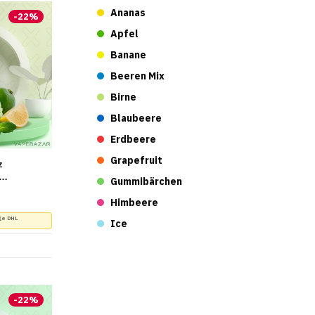
Ananas
-
22
%
Apfel
Banane
Beeren Mix
Birne
Blaubeere
Erdbeere
Grapefruit
z
Gummibärchen
r Preis war: 8,90 €
r Preis ist: 6,90 €.
Himbeere
ge DHL
Ice
Kirsche
Kiwi
Kokosnuss
-
22
%
Limette