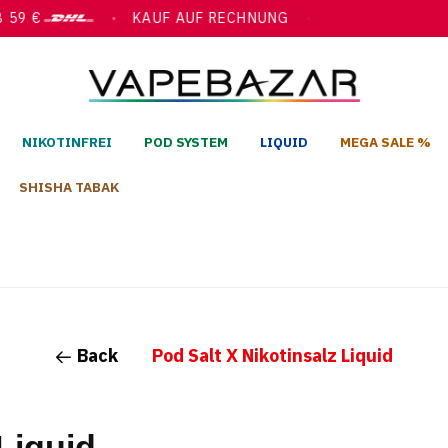
 €
KAUF AUF RECHNUNG
ORIGINALWARE VOM
●
●
NIKOTINFREI
POD SYSTEM
LIQUID
MEGA SALE %
SHISHA TABAK
Back
Pod Salt X Nikotinsalz Liquid
Liquid