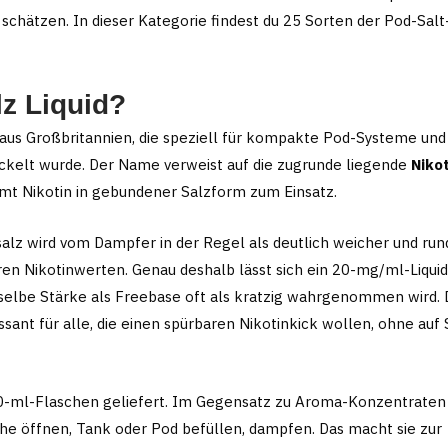
Produktseite
Produktseite
 schätzen. In dieser Kategorie findest du 25 Sorten der Pod-Salt
gewählt
gewählt
werden
werden
lz Liquid?
alt aus Großbritannien, die speziell für kompakte Pod-Systeme un
ickelt wurde. Der Name verweist auf die zugrunde liegende
Niko
mt Nikotin in gebundener Salzform zum Einsatz.
nsalz wird vom Dampfer in der Regel als deutlich weicher und ru
n Nikotinwerten. Genau deshalb lässt sich ein 20-mg/ml-Liquid
elbe Stärke als Freebase oft als kratzig wahrgenommen wird. 
sant für alle, die einen spürbaren Nikotinkick wollen, ohne auf 
0-ml-Flaschen geliefert. Im Gegensatz zu Aroma-Konzentraten
he öffnen, Tank oder Pod befüllen, dampfen. Das macht sie zur