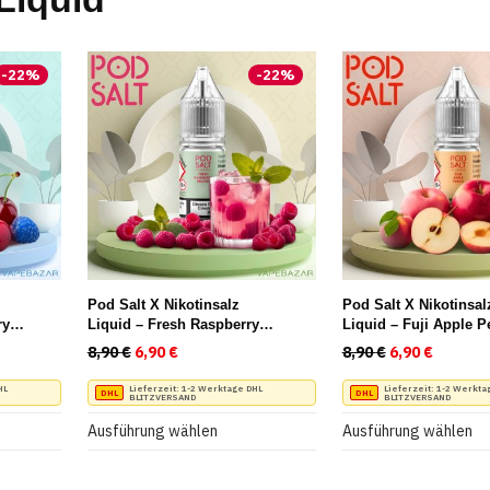
-
22
%
-
22
%
Pod Salt X Nikotinsalz
Pod Salt X Nikotinsal
ry
Liquid – Fresh Raspberry
Liquid – Fuji Apple P
Mojito
reis war: 8,90 €
Preis ist: 6,90 €.
8,90
€
Ursprünglicher Preis war: 8,90 €
6,90
€
Aktueller Preis ist: 6,90 €.
8,90
€
Ursprüngliche
6,90
€
Aktuelle
Dieses
Dieses
HL
Lieferzeit:
1-2 Werktage DHL
Lieferzeit:
1-2 Werkta
BLITZVERSAND
BLITZVERSAND
Produkt
Produkt
Ausführung wählen
Ausführung wählen
weist
weist
mehrere
mehrere