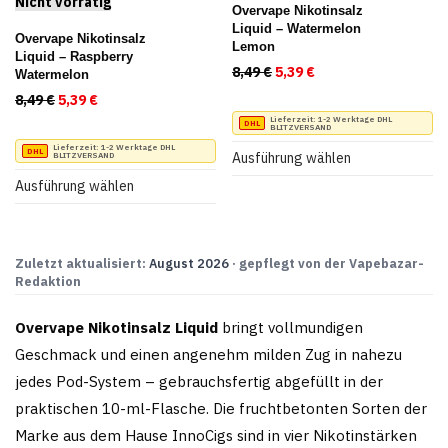
Produktseite
gewählt
Overvape Nikotinsalz
Liquid – Watermelon
gewählt
werden
Overvape Nikotinsalz
Lemon
Liquid – Raspberry
werden
8,49
€
Ursprünglicher Preis war:
5,39
€
Aktueller Preis ist:
Watermelon
8,49
€
Ursprünglicher Preis war: 8,49 €
5,39
€
Aktueller Preis ist: 5,39 €.
Dieses
Lieferzeit:
1-2 Werktage DHL
BLITZVERSAND
Dieses
Produkt
Lieferzeit:
1-2 Werktage DHL
Ausführung wählen
BLITZVERSAND
Produkt
weist
Ausführung wählen
weist
mehrere
mehrere
Varianten
Varianten
auf.
Zuletzt aktualisiert:
August 2026
· gepflegt von der Vapebazar-
Redaktion
auf.
Die
Die
Optionen
Overvape Nikotinsalz Liquid
bringt vollmundigen
Optionen
können
Geschmack und einen angenehm milden Zug in nahezu
können
auf
jedes Pod-System – gebrauchsfertig abgefüllt in der
auf
der
praktischen 10-ml-Flasche. Die fruchtbetonten Sorten der
der
Produktseite
Marke aus dem Hause InnoCigs sind in vier Nikotinstärken