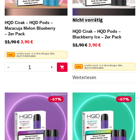
HQD Cirak – HQD Pods –
Maracuja Melon Blueberry
HQD Cirak – HQD Pods –
– 2er Pack
Blackberry Ice – 2er Pack
11,90
€
Ursprünglicher Preis war: 11,90 €
3,90
€
Aktueller Preis ist: 3,90 €.
11,90
€
Ursprünglicher Preis war
3,90
€
Aktueller Preis ist
Lieferzeit:
1-2 Werktage DHL
BLITZVERSAND
Lieferzeit:
1-2 Werktage DHL
−
+
BLITZVERSAND
Weiterlesen
-
67
%
-
67
%