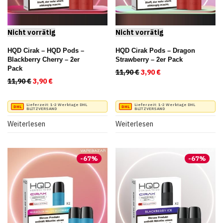
HQD Cirak – HQD Pods –
HQD Cirak Pods – Dragon
Blackberry Cherry – 2er
Strawberry – 2er Pack
Pack
11,90
€
Ursprünglicher Preis war
3,90
€
Aktueller Preis ist
11,90
€
Ursprünglicher Preis war: 11,90 €
3,90
€
Aktueller Preis ist: 3,90 €.
Lieferzeit:
1-2 Werktage DHL
Lieferzeit:
1-2 Werktage DHL
BLITZVERSAND
BLITZVERSAND
Weiterlesen
Weiterlesen
-
67
%
-
67
%