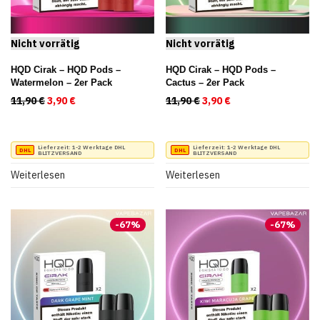
HQD Cirak – HQD Pods –
HQD Cirak – HQD Pods –
Watermelon – 2er Pack
Cactus – 2er Pack
11,90
€
Ursprünglicher Preis war: 11,90 €
3,90
€
Aktueller Preis ist: 3,90 €.
11,90
€
Ursprünglicher Preis war
3,90
€
Aktueller Preis ist
Lieferzeit:
1-2 Werktage DHL
Lieferzeit:
1-2 Werktage DHL
BLITZVERSAND
BLITZVERSAND
Weiterlesen
Weiterlesen
-
67
%
-
67
%