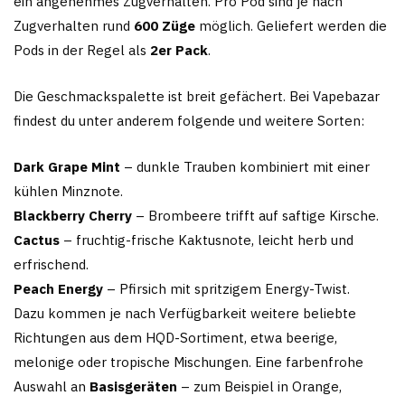
ein angenehmes Zugverhalten. Pro Pod sind je nach
Zugverhalten rund
600 Züge
möglich. Geliefert werden die
Pods in der Regel als
2er Pack
.
Die Geschmackspalette ist breit gefächert. Bei Vapebazar
findest du unter anderem folgende und weitere Sorten:
Dark Grape Mint
– dunkle Trauben kombiniert mit einer
kühlen Minznote.
Blackberry Cherry
– Brombeere trifft auf saftige Kirsche.
Cactus
– fruchtig-frische Kaktusnote, leicht herb und
erfrischend.
Peach Energy
– Pfirsich mit spritzigem Energy-Twist.
Dazu kommen je nach Verfügbarkeit weitere beliebte
Richtungen aus dem HQD-Sortiment, etwa beerige,
melonige oder tropische Mischungen. Eine farbenfrohe
Auswahl an
Basisgeräten
– zum Beispiel in Orange,