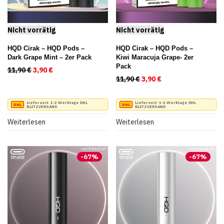
HQD Cirak – HQD Pods –
HQD Cirak – HQD Pods –
Dark Grape Mint – 2er Pack
Kiwi Maracuja Grape- 2er
Pack
11,90
€
Ursprünglicher Preis war: 11,90 €
3,90
€
Aktueller Preis ist: 3,90 €.
11,90
€
Ursprünglicher Preis war
3,90
€
Aktueller Preis ist
Lieferzeit:
1-2 Werktage DHL
Lieferzeit:
1-2 Werktage DHL
BLITZVERSAND
BLITZVERSAND
Weiterlesen
Weiterlesen
-
67
%
-
67
%