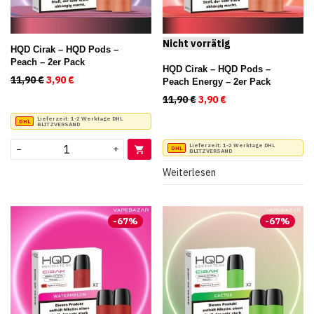
HQD Cirak – HQD Pods –
Peach – 2er Pack
HQD Cirak – HQD Pods –
11,90
€
Ursprünglicher Preis war: 11,90 €
3,90
€
Aktueller Preis ist: 3,90 €.
Peach Energy – 2er Pack
11,90
€
Ursprünglicher Preis war
3,90
€
Aktueller Preis ist
Lieferzeit:
1-2 Werktage DHL
BLITZVERSAND
Lieferzeit:
1-2 Werktage DHL
−
+
BLITZVERSAND
Weiterlesen
-
67
%
-
67
%