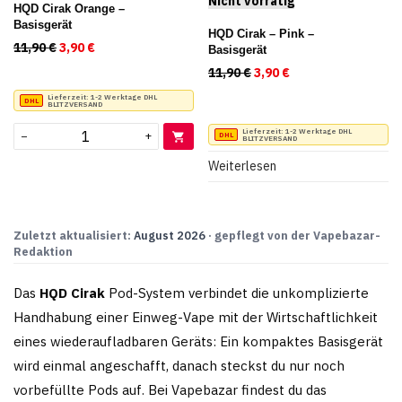
HQD Cirak Orange –
Basisgerät
HQD Cirak – Pink –
11,90
€
Ursprünglicher Preis war: 11,90 €
3,90
€
Aktueller Preis ist: 3,90 €.
Basisgerät
11,90
€
Ursprünglicher Preis war
3,90
€
Aktueller Preis ist
Lieferzeit:
1-2 Werktage DHL
BLITZVERSAND
Lieferzeit:
1-2 Werktage DHL
−
+
BLITZVERSAND
Weiterlesen
Zuletzt aktualisiert:
August 2026
· gepflegt von der Vapebazar-
Redaktion
Das
HQD Cirak
Pod-System verbindet die unkomplizierte
Handhabung einer Einweg-Vape mit der Wirtschaftlichkeit
eines wiederaufladbaren Geräts: Ein kompaktes Basisgerät
wird einmal angeschafft, danach steckst du nur noch
vorbefüllte Pods auf. Bei Vapebazar findest du das