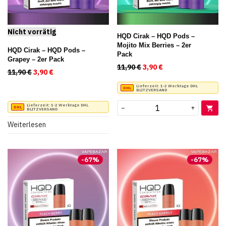
HQD Cirak – HQD Pods –
Mojito Mix Berries – 2er
HQD Cirak – HQD Pods –
Pack
Grapey – 2er Pack
11,90
€
Ursprünglicher Preis war
3,90
€
Aktueller Preis ist
11,90
€
Ursprünglicher Preis war: 11,90 €
3,90
€
Aktueller Preis ist: 3,90 €.
Lieferzeit:
1-2 Werktage DHL
BLITZVERSAND
Lieferzeit:
1-2 Werktage DHL
−
+
BLITZVERSAND
Weiterlesen
-
67
%
-
67
%