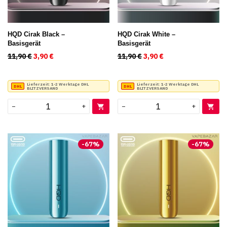
HQD Cirak Black –
HQD Cirak White –
Basisgerät
Basisgerät
11,90
€
Ursprünglicher Preis war: 11,90 €
3,90
€
Aktueller Preis ist: 3,90 €.
11,90
€
Ursprünglicher Preis war
3,90
€
Aktueller Preis ist
Lieferzeit:
1-2 Werktage DHL
Lieferzeit:
1-2 Werktage DHL
BLITZVERSAND
BLITZVERSAND
−
+
−
+
-
67
%
-
67
%