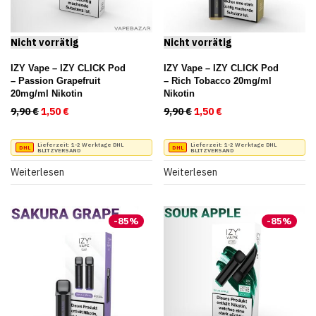
IZY Vape – IZY CLICK Pod
IZY Vape – IZY CLICK Pod
– Passion Grapefruit
– Rich Tobacco 20mg/ml
20mg/ml Nikotin
Nikotin
9,90
€
Ursprünglicher Preis war: 9,90 €
1,50
€
Aktueller Preis ist: 1,50 €.
9,90
€
Ursprünglicher Preis war:
1,50
€
Aktueller Preis ist:
Lieferzeit:
1-2 Werktage DHL
Lieferzeit:
1-2 Werktage DHL
BLITZVERSAND
BLITZVERSAND
Weiterlesen
Weiterlesen
-
85
%
-
85
%