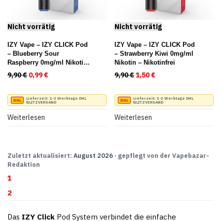
IZY Vape – IZY CLICK Pod
IZY Vape – IZY CLICK Pod
– Blueberry Sour
– Strawberry Kiwi 0mg/ml
Raspberry 0mg/ml Nikotin
Nikotin – Nikotinfrei
– Nikotinfrei
9,90
€
Ursprünglicher Preis war: 9,90 €
0,99
€
Aktueller Preis ist: 0,99 €.
9,90
€
Ursprünglicher Preis war:
1,50
€
Aktueller Preis ist:
Lieferzeit:
1-2 Werktage DHL
Lieferzeit:
1-2 Werktage DHL
BLITZVERSAND
BLITZVERSAND
Weiterlesen
Weiterlesen
Zuletzt aktualisiert:
August 2026
· gepflegt von der Vapebazar-
Redaktion
1
2
Das
IZY Click
Pod System verbindet die einfache