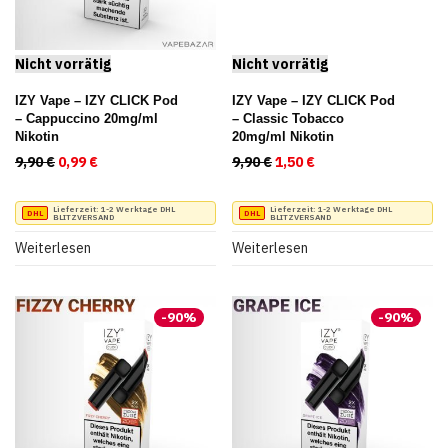
IZY Vape – IZY CLICK Pod
IZY Vape – IZY CLICK Pod
– Cappuccino 20mg/ml
– Classic Tobacco
Nikotin
20mg/ml Nikotin
9,90
€
Ursprünglicher Preis war: 9,90 €
0,99
€
Aktueller Preis ist: 0,99 €.
9,90
€
Ursprünglicher Preis war:
1,50
€
Aktueller Preis ist:
Lieferzeit:
1-2 Werktage DHL
Lieferzeit:
1-2 Werktage DHL
BLITZVERSAND
BLITZVERSAND
Weiterlesen
Weiterlesen
-
90
%
-
90
%