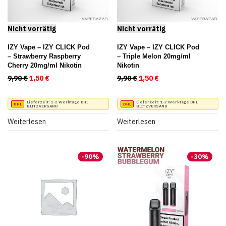
IZY Vape – IZY CLICK Pod
IZY Vape – IZY CLICK Pod
– Strawberry Raspberry
– Triple Melon 20mg/ml
Cherry 20mg/ml Nikotin
Nikotin
9,90
€
Ursprünglicher Preis war: 9,90 €
1,50
€
Aktueller Preis ist: 1,50 €.
9,90
€
Ursprünglicher Preis war:
1,50
€
Aktueller Preis ist:
Lieferzeit:
1-2 Werktage DHL
Lieferzeit:
1-2 Werktage DHL
BLITZVERSAND
BLITZVERSAND
Weiterlesen
Weiterlesen
-
90
%
-
30
%