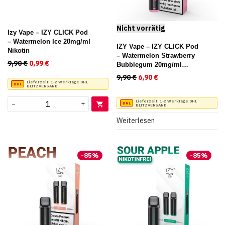
Izy Vape – IZY CLICK Pod
– Watermelon Ice 20mg/ml
IZY Vape – IZY CLICK Pod
Nikotin
– Watermelon Strawberry
9,90
€
Ursprünglicher Preis war: 9,90 €
0,99
€
Aktueller Preis ist: 0,99 €.
Bubblegum 20mg/ml
Nikotin
9,90
€
Ursprünglicher Preis war:
6,90
€
Aktueller Preis ist:
Lieferzeit:
1-2 Werktage DHL
BLITZVERSAND
Lieferzeit:
1-2 Werktage DHL
−
+
BLITZVERSAND
Weiterlesen
-
85
%
-
85
%