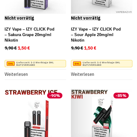
IZY Vape – IZY CLICK Pod
IZY Vape – IZY CLICK Pod
– Sakura Grape 20mg/ml
– Sour Apple 20mg/ml
Nikotin
Nikotin
9,90
€
Ursprünglicher Preis war: 9,90 €
1,50
€
Aktueller Preis ist: 1,50 €.
9,90
€
Ursprünglicher Preis war:
1,50
€
Aktueller Preis ist:
Lieferzeit:
1-2 Werktage DHL
Lieferzeit:
1-2 Werktage DHL
BLITZVERSAND
BLITZVERSAND
Weiterlesen
Weiterlesen
-
90
%
-
85
%