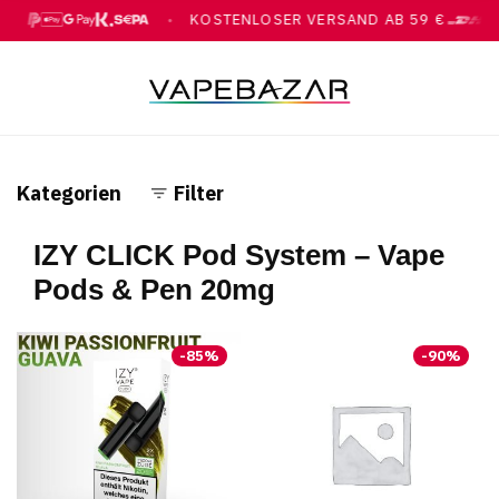
KOSTENLOSER VERSAND AB 59 €
●
Y, GOOGLE PAY, KLARNA, ÜBERWEISUNG
MIT DHL
Kategorien
Filter
IZY CLICK Pod System – Vape
Pods & Pen 20mg
-
85
%
-
90
%