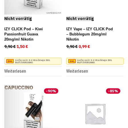
IZY CLICK Pod – Kiwi
IZY Vape – IZY CLICK Pod
Passionfruit Guava
– Bubblegum 20mg/ml
20mg/ml Nikotin
Nikotin
9,90
€
Ursprünglicher Preis war: 9,90 €
1,50
€
Aktueller Preis ist: 1,50 €.
9,90
€
Ursprünglicher Preis war:
0,99
€
Aktueller Preis ist:
Lieferzeit:
1-2 Werktage DHL
Lieferzeit:
1-2 Werktage DHL
BLITZVERSAND
BLITZVERSAND
Weiterlesen
Weiterlesen
-
90
%
-
85
%