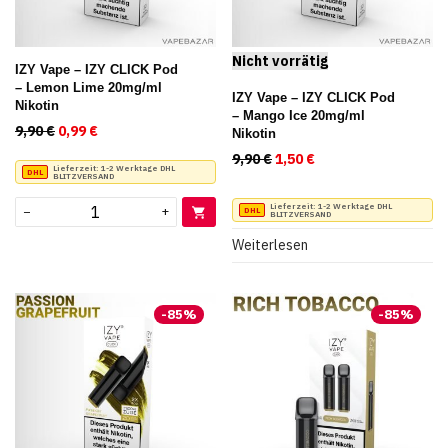
IZY Vape – IZY CLICK Pod
– Lemon Lime 20mg/ml
IZY Vape – IZY CLICK Pod
Nikotin
– Mango Ice 20mg/ml
9,90
€
Ursprünglicher Preis war: 9,90 €
0,99
€
Aktueller Preis ist: 0,99 €.
Nikotin
9,90
€
Ursprünglicher Preis war:
1,50
€
Aktueller Preis ist:
Lieferzeit:
1-2 Werktage DHL
BLITZVERSAND
Lieferzeit:
1-2 Werktage DHL
−
+
BLITZVERSAND
Weiterlesen
-
85
%
-
85
%