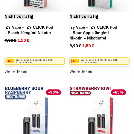
IZY Vape – IZY CLICK Pod
Izy Vape – IZY CLICK Pod
– Peach 20mg/ml Nikotin
– Sour Apple 0mg/ml
Nikotin – Nikotinfrei
9,90
€
Ursprünglicher Preis war: 9,90 €
1,50
€
Aktueller Preis ist: 1,50 €.
9,90
€
Ursprünglicher Preis war:
1,50
€
Aktueller Preis ist:
Lieferzeit:
1-2 Werktage DHL
Lieferzeit:
1-2 Werktage DHL
BLITZVERSAND
BLITZVERSAND
Weiterlesen
Weiterlesen
-
90
%
-
85
%