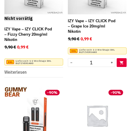
IZY Vape – IZY CLICK Pod
– Grape Ice 20mg/ml
IZY Vape – IZY CLICK Pod
Nikotin
– Fizzy Cherry 20mg/ml
9,90
€
Ursprünglicher Preis war:
0,99
€
Aktueller Preis ist:
Nikotin
9,90
€
Ursprünglicher Preis war: 9,90 €
0,99
€
Aktueller Preis ist: 0,99 €.
Lieferzeit:
1-2 Werktage DHL
BLITZVERSAND
Lieferzeit:
1-2 Werktage DHL
−
+
BLITZVERSAND
Weiterlesen
-
90
%
-
90
%