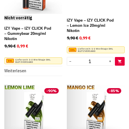
IZY Vape – IZY CLICK Pod
– Lemon Ice 20mg/ml
IZY Vape – IZY CLICK Pod
Nikotin
– Gummybear 20mg/ml
9,90
€
Ursprünglicher Preis war:
0,99
€
Aktueller Preis ist:
Nikotin
9,90
€
Ursprünglicher Preis war: 9,90 €
0,99
€
Aktueller Preis ist: 0,99 €.
Lieferzeit:
1-2 Werktage DHL
BLITZVERSAND
Lieferzeit:
1-2 Werktage DHL
−
+
BLITZVERSAND
Weiterlesen
-
90
%
-
85
%