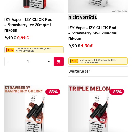
IZY Vape – IZY CLICK Pod
– Strawberry Ice 20mg/ml
IZY Vape – IZY CLICK Pod
Nikotin
– Strawberry Kiwi 20mg/ml
9,90
€
Ursprünglicher Preis war: 9,90 €
0,99
€
Aktueller Preis ist: 0,99 €.
Nikotin
9,90
€
Ursprünglicher Preis war:
1,50
€
Aktueller Preis ist:
Lieferzeit:
1-2 Werktage DHL
BLITZVERSAND
Lieferzeit:
1-2 Werktage DHL
−
+
BLITZVERSAND
Weiterlesen
-
85
%
-
85
%