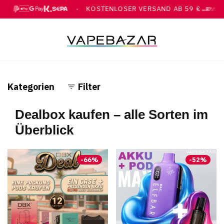
KOSTENLOSER VERSAND AB 59 €
●
Y, GOOGLE PAY, KLARNA, ÜBERWEISUNG
MIT DHL
Kategorien
Filter
Dealbox kaufen – alle Sorten im
Überblick
-
66
%
-
52
%