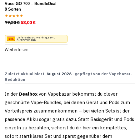
Vuse GO 700 – BundleDeal
8 Sorten
79,20
€
Ursprünglicher Preis war: 79,20 €
58,00
€
Aktueller Preis ist: 58,00 €.
Bewertet
mit
5.00
von
5
Lieferzeit:
1-2 Werktage DHL
BLITZVERSAND
Weiterlesen
Zuletzt aktualisiert:
August 2026
· gepflegt von der Vapebazar-
Redaktion
In der
Dealbox
von Vapebazar bekommst du clever
geschnürte Vape-Bundles, bei denen Gerät und Pods zum
Vorteilspreis zusammenkommen – bei vielen Sets ist der
passende Akku sogar gratis dazu. Statt Basisgerät und Pods
einzeln zu bezahlen, sicherst du dir hier ein komplettes,
sofort startklares Set und sparst gegenüber dem