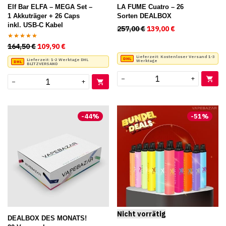
Produktseite
Produktseite
Elf Bar ELFA – MEGA Set –
LA FUME Cuatro – 26
1 Akkuträger + 26 Caps
Sorten DEALBOX
gewählt
gewählt
inkl. USB-C Kabel
257,00
€
Ursprünglicher Preis w
139,00
€
Aktueller Preis
werden
werden
164,50
€
Ursprünglicher Preis war: 164,50 €
109,90
€
Aktueller Preis ist: 109,90 €.
Bewertet
mit
5.00
von
Lieferzeit:
Kostenloser Versand 1-3
Lieferzeit:
1-2 Werktage DHL
Werktage
BLITZVERSAND
5
−
+
−
+
-
44
%
-
51
%
DEALBOX DES MONATS!