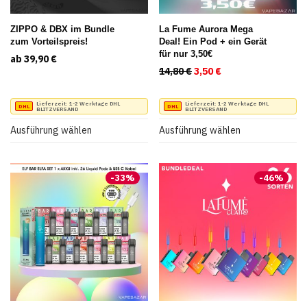
der
der
Produktseite
Produktseite
ZIPPO & DBX im Bundle
La Fume Aurora Mega
zum Vorteilspreis!
Deal! Ein Pod + ein Gerät
gewählt
gewählt
für nur 3,50€
ab
39,90
€
werden
werden
14,80
€
Ursprünglicher Preis war
3,50
€
Aktueller Preis ist
Dieses
Dieses
Lieferzeit:
1-2 Werktage DHL
Lieferzeit:
1-2 Werktage DHL
BLITZVERSAND
BLITZVERSAND
Produkt
Produkt
Ausführung wählen
Ausführung wählen
weist
weist
mehrere
mehrere
-
33
%
-
46
%
Varianten
Varianten
auf.
auf.
Die
Die
Optionen
Optionen
können
können
auf
auf
der
der