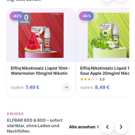
-42%
-34%
Elfliq Nikotinsalz Liquid 10ml -
Elfliq Nikotinsalz Liquid 10m
Watermelon 10mg/ml Nikotin
Sour Apple 20mg/ml Nikotin
3,0
Ursprünglicher
7,49
€
Aktueller
Ursprünglicher
8,49
€
Aktueller
12,95
€
12,95
€
Preis
Preis
Preis
Preis
war:
ist:
war:
ist:
EINWEG
12,95 €
7,49 €.
12,95 €
8,49 €.
ELFBAR 600 & 800 – sofort
startklar, ohne Laden und
Alle ansehen
Nachfüllen.