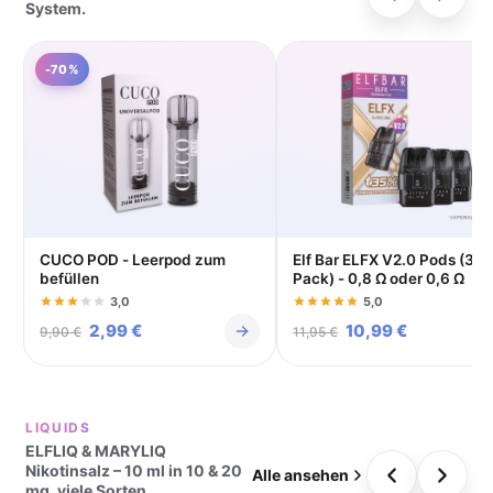
System.
-70%
CUCO POD - Leerpod zum
Elf Bar ELFX V2.0 Pods (3er
befüllen
Pack) - 0,8 Ω oder 0,6 Ω
3,0
5,0
Ursprünglicher
2,99
€
Aktueller
Ursprünglicher
10,99
€
Aktueller
9,90
€
11,95
€
Preis
Preis
Preis
Preis
war:
ist:
war:
ist:
LIQUIDS
9,90 €
2,99 €.
11,95 €
10,99 €.
ELFLIQ & MARYLIQ
Nikotinsalz – 10 ml in 10 & 20
Alle ansehen
mg, viele Sorten.