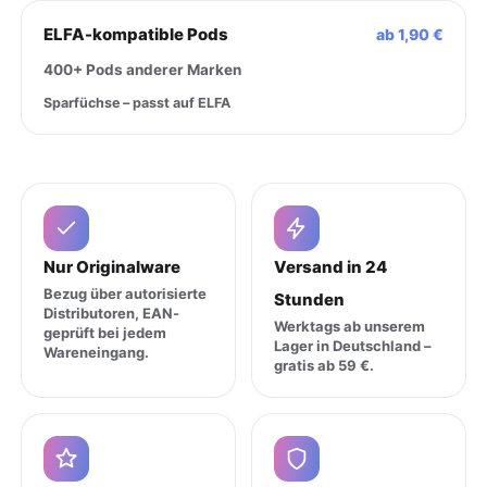
ELFA-kompatible Pods
ab 1,90 €
400+ Pods anderer Marken
Sparfüchse – passt auf ELFA
Nur Originalware
Versand in 24
Bezug über autorisierte
Stunden
Distributoren, EAN-
Werktags ab unserem
geprüft bei jedem
Lager in Deutschland –
Wareneingang.
gratis ab 59 €.