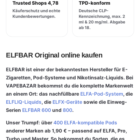
Trusted Shops 4,78
TPD-konform
Käuferschutz und echte
Deutsche CLP-
Kundenbewertungen.
Kennzeichnung, max. 2
ml & 20 mg/ml. Abgabe
ab 18.
ELFBAR Original online kaufen
ELFBAR ist einer der bekanntesten Hersteller für E-
Zigaretten, Pod-Systeme und Nikotinsalz-Liquids. Bei
VAPEBAZAR bekommst du die komplette Markenwelt
an einem Ort: das nachfüllbare
ELFA-Pod-System
, die
ELFLIQ-Liquids
, die
ELFX-Geräte
sowie die Einweg-
Serien
ELFBAR 600
und
800
.
Unser Trumpf: über
400 ELFA-kompatible Pods
anderer Marken ab 1,90 € – passend auf ELFA, Pro,
Turbo und Master. So bekommst du Sorten, die es