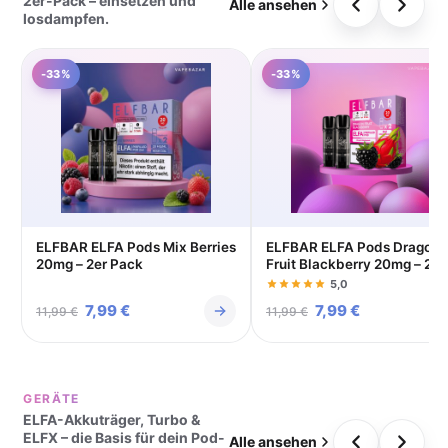
2er-Pack – einsetzen und
Alle ansehen
losdampfen.
-33%
-33%
ELFBAR ELFA Pods Mix Berries
ELFBAR ELFA Pods Dragon
20mg – 2er Pack
Fruit Blackberry 20mg – 2er
Pack
5,0
Ursprünglicher
7,99
€
Aktueller
Ursprünglicher
7,99
€
Aktueller
11,99
€
11,99
€
Preis
Preis
Preis
Preis
war:
ist:
war:
ist:
GERÄTE
11,99 €
7,99 €.
11,99 €
7,99 €.
ELFA-Akkuträger, Turbo &
ELFX – die Basis für dein Pod-
Alle ansehen