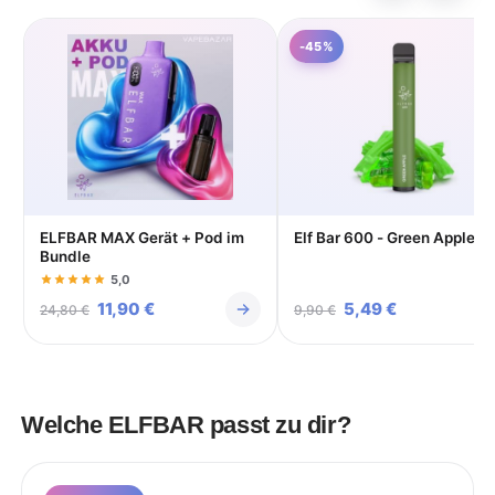
-45%
ELFBAR MAX Gerät + Pod im
Elf Bar 600 - Green Apple
Bundle
5,0
Ursprünglicher
11,90
€
Aktueller
Ursprünglicher
5,49
€
Aktueller
24,80
€
9,90
€
Preis
Preis
Preis
Preis
war:
ist:
war:
ist:
24,80 €
11,90 €.
9,90 €
5,49 €.
Welche ELFBAR passt zu dir?