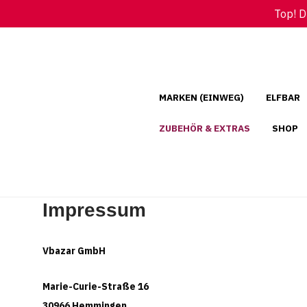
RE ZAHLUNG
KOSTENLOSER VERSAND A
Top! D
●
AL, APPLE PAY, GOOGLE PAY, KLARNA, ÜBERWEISUNG
MIT DHL
MARKEN (EINWEG)
ELFBAR
ZUBEHÖR & EXTRAS
SHOP
Impressum
Vbazar GmbH
Marie-Curie-Straße 16
30966 Hemmingen