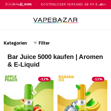
KOSTENLOSER VERSAND AB 59 €
●
●
, GOOGLE PAY, KLARNA, ÜBERWEISUNG
MIT DHL
Kategorien
Filter
Bar Juice 5000 kaufen | Aromen
& E-Liquid
-
12
%
-
12
%