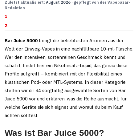
Varianten
Varianten
Zuletzt aktualisiert:
August 2026
· gepflegt von der Vapebazar-
Redaktion
auf.
auf.
1
Die
Die
2
Optionen
Optionen
können
können
Bar Juice 5000
bringt die beliebtesten Aromen aus der
auf
auf
Welt der Einweg-Vapes in eine nachfüllbare 10-ml-Flasche.
der
der
Wer den intensiven, sortenreinen Geschmack kennt und
Produktseite
Produktseite
schätzt, findet hier ein Nikotinsalz-Liquid, das genau diese
gewählt
gewählt
Profile aufgreift – kombiniert mit der Flexibilität eines
werden
werden
klassischen Pod- oder MTL-Systems. In dieser Kategorie
stellen wir dir 34 sorgfältig ausgewählte Sorten von Bar
Juice 5000 vor und erklären, was die Reihe ausmacht, für
welche Geräte sie sich eignet und worauf du beim Kauf
achten solltest.
Was ist Bar Juice 5000?