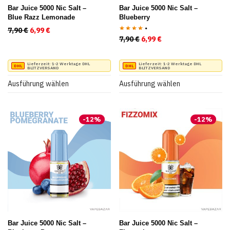
Produktseite
Produktseite
Bar Juice 5000 Nic Salt –
Bar Juice 5000 Nic Salt –
Blue Razz Lemonade
Blueberry
gewählt
gewählt
7,90
€
Ursprünglicher Preis war: 7,90 €
6,99
€
Aktueller Preis ist: 6,99 €.
werden
werden
7,90
€
Ursprünglicher Preis war:
6,99
€
Aktueller Preis ist:
Bewertet
mit
4.00
von 5
Dieses
Dieses
Lieferzeit:
1-2 Werktage DHL
Lieferzeit:
1-2 Werktage DHL
BLITZVERSAND
BLITZVERSAND
Produkt
Produkt
Ausführung wählen
Ausführung wählen
weist
weist
mehrere
mehrere
-
12
%
-
12
%
Varianten
Varianten
auf.
auf.
Die
Die
Optionen
Optionen
können
können
auf
auf
der
der
Produktseite
Produktseite
Bar Juice 5000 Nic Salt –
Bar Juice 5000 Nic Salt –